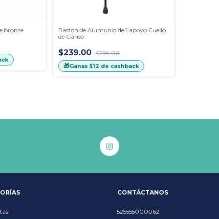
le bronce
Baston de Alumunio de 1 apoyo Cuello
de Ganso
$239.00
$299.00
ack
🎁
Ganas
$12
de cashback
ORÍAS
CONTÁCTANOS
tas
525555000062