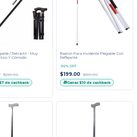
able / Retráctil - Muy
Baston Para Invidente Plegable Con
actico Y Cómodo
Reflejante
-
50
%
OFF
0
$199.00
$249.00
$399.00
🎁
$7
de cashback
Ganas
$10
de cashback