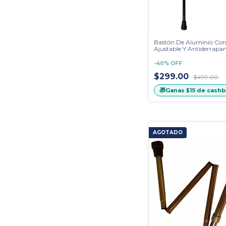
Bastón De Aluminio Con
Ajustable Y Antiderrapa
-
40
%
OFF
$299.00
$499.00
🎁
Ganas
$15
de cashb
AGOTADO