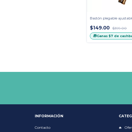
Bastón plegable ajustab
$149.00
$399.00
🎁
Ganas
$7
de cashb
INFORMACIÓN
CATEG
Contacto
Ofer