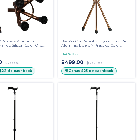
4 Apoyos Aluminio
Bastón Con Asiento Ergonómico De
ngo Silicon Color Oro
Aluminio Ligero Y Práctico Color
o
Bronce
-
44
%
OFF
0
$499.00
$599.00
$899.00
🎁
$22
de cashback
Ganas
$25
de cashback