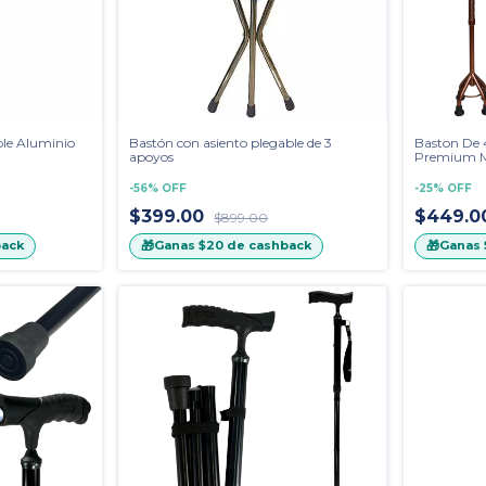
ble Aluminio
Bastón con asiento plegable de 3
Baston De 
apoyos
Premium Ma
Texturizad
-
56
%
OFF
-
25
%
OFF
$399.00
$449.0
$899.00
🎁
🎁
ack
Ganas
$20
de cashback
Ganas