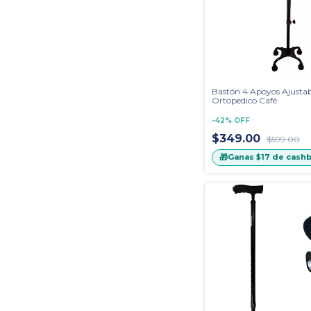
Bastón 4 Apoyos Ajusta
Ortopedico Café
-
42
%
OFF
$349.00
$599.00
🎁
Ganas
$17
de cashb