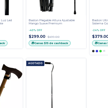
 Luz Led
Baston Plegable Altura Ajustable
Baston Ult
nte
Mango Suave Premium
Sistema Go
-
40
%
OFF
-
24
%
OFF
$299.00
$379.0
$499.00
🎁
🎁
ack
Ganas
$15
de cashback
Ganas
+1
AGOTADO