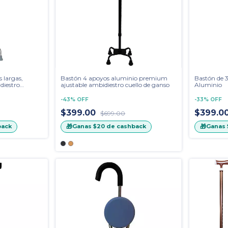
 largas,
Bastón 4 apoyos aluminio premium
Bastón de 
diestro
ajustable ambidiestro cuello de ganso
Aluminio
-
43
%
OFF
-
33
%
OFF
$399.00
$399.0
$699.00
🎁
🎁
back
Ganas
$20
de cashback
Ganas