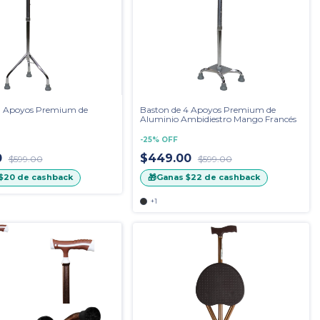
3 Apoyos Premium de
Baston de 4 Apoyos Premium de
Aluminio Ambidiestro Mango Francés
-
25
%
OFF
0
$449.00
$599.00
$599.00
🎁
$20
de cashback
Ganas
$22
de cashback
+1