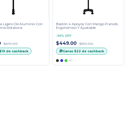
ra Ligero De Aluminio Con
Bastón 4 Apoyos Con Mango Francés
ma Rotatoria
Ergonómico Y Ajustable
-
36
%
OFF
0
$449.00
$499.00
$699.00
🎁
$19
de cashback
Ganas
$22
de cashback
+1