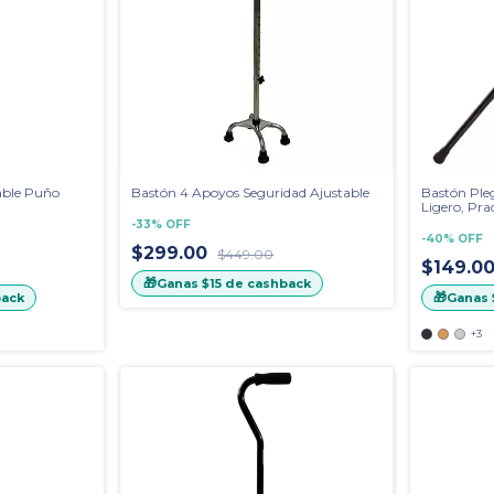
able Puño
Bastón 4 Apoyos Seguridad Ajustable
Bastón Pleg
Ligero, Pr
-
33
%
OFF
-
40
%
OFF
$299.00
$449.00
$149.0
🎁
Ganas
$15
de cashback
🎁
ack
Ganas
+3