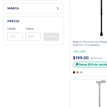
MARCA
PRECIO
Desde
Hasta
APLICAR
Bastón Económico Pleg
Alemán Ortopédico
-
33
%
OFF
$199.00
$299.00
🎁
Ganas
$10
de cashb