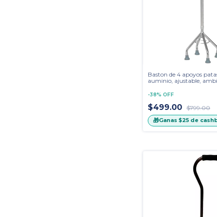
Baston de 4 apoyos patas
auminio, ajustable, ambi
mango francés
-
38
%
OFF
$499.00
$799.00
🎁
Ganas
$25
de cash