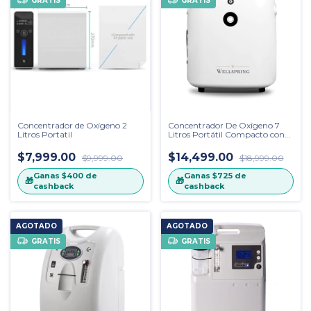
GRATIS
GRATIS
Concentrador de Oxígeno 2
Concentrador De Oxígeno 7
Litros Portatil
Litros Portátil Compacto con
Maleta
$7,999.00
$14,499.00
$9,999.00
$18,999.00
Ganas
$400
de
Ganas
$725
de
🎁
🎁
cashback
cashback
AGOTADO
AGOTADO
GRATIS
GRATIS