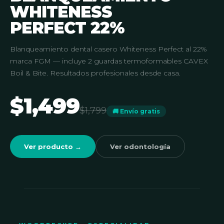
WHITENESS
PERFECT 22%
Blanqueamiento dental casero Whiteness Perfect al 22%
marca FGM — incluye 2 guardas termoformables CAVEX
Boil & Bite. Resultados profesionales desde casa.
$1,499
$1,799
🚚 Envío gratis
Ver producto →
Ver odontología