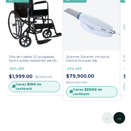
Silla de ruedas 20 pulgadas,
Scanner Escaner Intraoral
Rayo
llanta solida resistente, estribo
Dental Runyes 3ds
WOO
fijo, vestiduras de vinil 811E
exce
gene
-
33
%
OFF
-
27
%
OFF
-
27
$79,900.00
$1,999.00
$2
$2,999.00
$109,999.00
Ganas
$100
de
🎁
🎁
cashback
Ganas
$2000
de
🎁
cashback
←
→