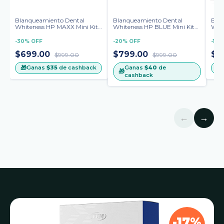
Blanqueamiento Dental
Blanqueamiento Dental
Bla
Whiteness HP MAXX Mini Kit 1
Whiteness HP BLUE Mini Kit
Whi
Paciente
35% Ca+ Marca FGM
Mini
FG
-
30
%
OFF
-
20
%
OFF
-
18
$699.00
$799.00
$1
$999.00
$999.00
🎁
Ganas
$40
de
🎁
Ganas
$35
de cashback
🎁
cashback
←
→
-17%