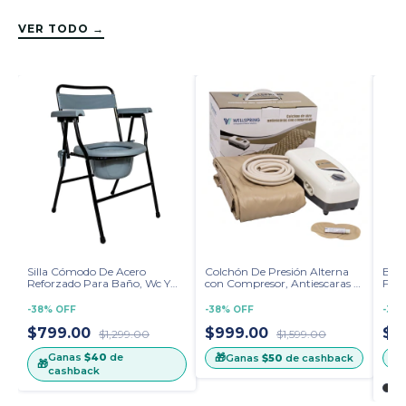
VER TODO →
Silla Cómodo De Acero
Colchón De Presión Alterna
Bas
Reforzado Para Baño, Wc Y
con Compresor, Antiescaras y
Fran
Regadera
Antillagas Beige
Ajus
-
38
%
OFF
-
38
%
OFF
-
36
$799.00
$999.00
$4
$1,299.00
$1,599.00
Ganas
$40
de
🎁
🎁
Ganas
$50
de cashback
🎁
cashback