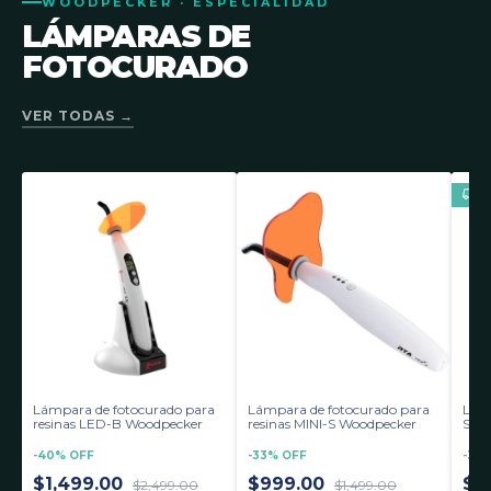
WOODPECKER · ESPECIALIDAD
LÁMPARAS DE
FOTOCURADO
VER TODAS →
Lámpara de fotocurado para
Lámpara de fotocurado para
Lámp
resinas LED-B Woodpecker
resinas MINI-S Woodpecker
Segu
Woo
-
40
%
OFF
-
33
%
OFF
-
33
$1,499.00
$999.00
$2
$2,499.00
$1,499.00