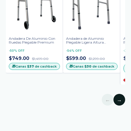
Andadera De Aluminio Con
Andadera de Aluminio
Anda
Ruedas Plegable Premium
Plegable Ligera Altura
Pleg
Ajustable Dos Funciones
Arma
Para
-
50
%
OFF
-
54
%
OFF
-
33
$749.00
$599.00
$1
$1,499.00
$1,299.00
🎁
🎁
Ganas
$37
de cashback
Ganas
$30
de cashback
🎁
←
→